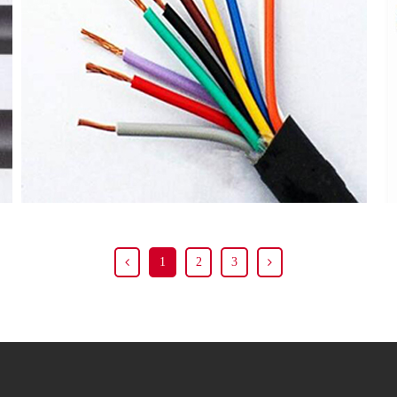
阻燃电缆
高端 | 品质 | 环保
1
2
3