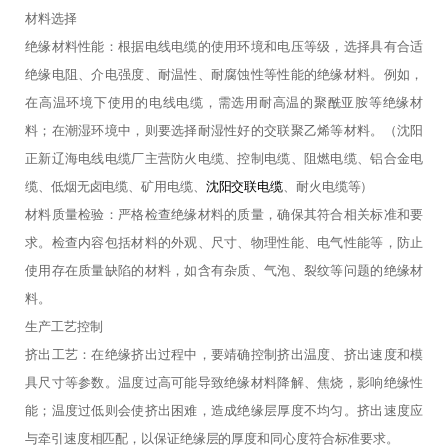
材料选择
绝缘材料性能：根据电线电缆的使用环境和电压等级，选择具有合适
绝缘电阻、介电强度、耐温性、耐腐蚀性等性能的绝缘材料。例如，
在高温环境下使用的电线电缆，需选用耐高温的聚酰亚胺等绝缘材
料；在潮湿环境中，则要选择耐湿性好的交联聚乙烯等材料。
（
沈阳
正新辽海电线电缆厂主营防火电缆、控制电缆、阻燃电缆、铝合金电
缆、低烟无卤电缆、矿用电缆、
沈阳交联电缆
、耐火电缆等
）
材料质量检验：严格检查绝缘材料的质量，确保其符合相关标准和要
求。检查内容包括材料的外观、尺寸、物理性能、电气性能等，防止
使用存在质量缺陷的材料，如含有杂质、气泡、裂纹等问题的绝缘材
料。
生产工艺控制
挤出工艺：在绝缘挤出过程中，要靖确控制挤出温度、挤出速度和模
具尺寸等参数。温度过高可能导致绝缘材料降解、焦烧，影响绝缘性
能；温度过低则会使挤出困难，造成绝缘层厚度不均匀。挤出速度应
与牵引速度相匹配，以保证绝缘层的厚度和同心度符合标准要求。