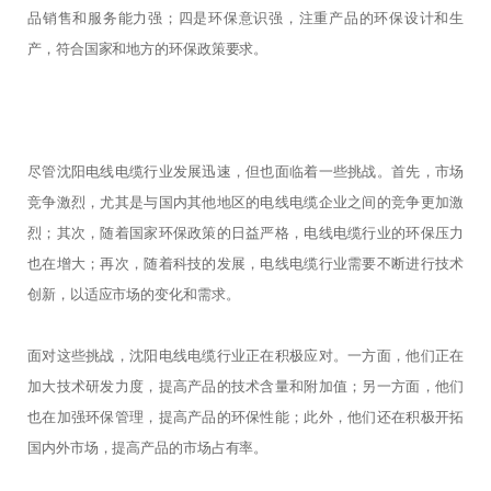
品销售和服务能力强；四是环保意识强，注重产品的环保设计和生
产，符合国家和地方的环保政策要求。
尽管沈阳电线电缆行业发展迅速，但也面临着一些挑战。首先，市场
竞争激烈，尤其是与国内其他地区的电线电缆企业之间的竞争更加激
烈；其次，随着国家环保政策的日益严格，电线电缆行业的环保压力
也在增大；再次，随着科技的发展，电线电缆行业需要不断进行技术
创新，以适应市场的变化和需求。
面对这些挑战，沈阳电线电缆行业正在积极应对。一方面，他们正在
加大技术研发力度，提高产品的技术含量和附加值；另一方面，他们
也在加强环保管理，提高产品的环保性能；此外，他们还在积极开拓
国内外市场，提高产品的市场占有率。