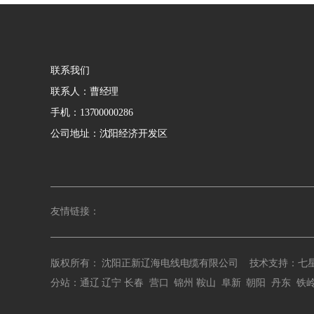
联系我们
联系人：曹经理
手机：13700000286
公司地址：沈阳经济开发区
友情链接：
版权所有： 沈阳正新辽海电线电缆有限公司 技术支持：
七
分站：
通辽
辽宁
长春
营口
锦州
鞍山
阜新
朝阳
丹东
铁