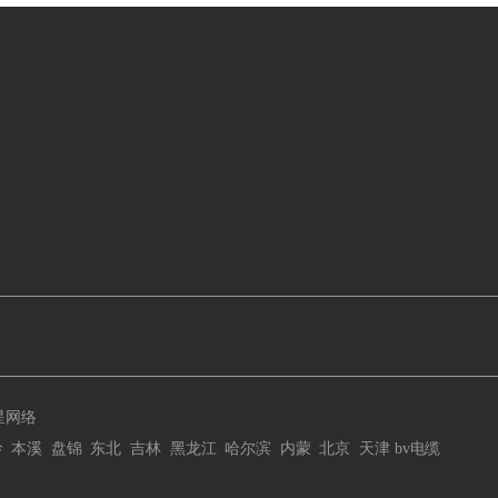
星网络
岭
本溪
盘锦
东北
吉林
黑龙江
哈尔滨
内蒙
北京
天津
bv电缆